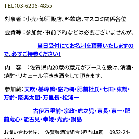
TEL：03-6206-4855
対象者 ：小売・卸酒販店、料飲店、マスコミ関係各位
会費等 ：参加費・事前予約などは必要ございませんが、
当日受付にてお名刺を頂戴いたしますの
で、必ずご持参ください！
内 容 ：佐賀県内20蔵の蔵元がブースを設け、清酒・
焼酎・リキュール等きき酒をして頂きます。
参加蔵：
天吹・基峰鶴・窓乃梅・肥前杜氏・七田・東鶴・
万齢・聚楽太閤・万里長・松浦一
古伊万里前・宗政・虎之児・東長・東一・肥
前蔵心・能古見・幸姫・光武・鍋島
お問い合わせ先：
佐賀県酒造組合（担当山﨑） 0952-24-