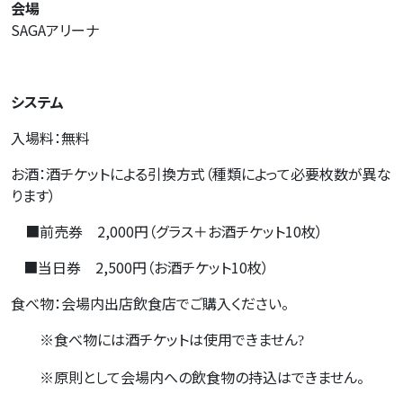
会場
SAGA
アリーナ
システム
入場料：無料
お酒：酒チケットによる引換方式（種類によって必要枚数が異な
ります）
■前売券
2,000
円（グラス＋お酒チケット
10
枚）
■当日券
2,500
円（お酒チケット
10
枚）
食べ物：会場内出店飲食店でご購入ください。
※食べ物には酒チケットは使用できません
?
※
原則として会場内への飲食物の持込はできません。