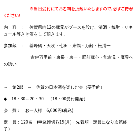
※当日受付にてお名刺を頂戴いたしますので、必ずご持参
ください！
12
内 容 ： 佐賀県内
の蔵元がブースを設け、清酒・焼酎・リキ
ュール等きき酒をして頂きます。
参加蔵 ： 基峰鶴・天吹・七田・東鶴・万齢・松浦一
古伊万里前・東長・東一・肥前蔵心・能古見・魔界へ
の誘い
2
～ 第
部 ～ 佐賀の日本酒を楽しむ会（要予約）
18
30
20
30
18
00
◆
：
～
：
（
：
受付開始）
6,600
(
)
会 費： お一人様
円
税込
120
(
7/15(
)
定 員：
名
申込締切
月
・先着順・定員になり次第終
了）