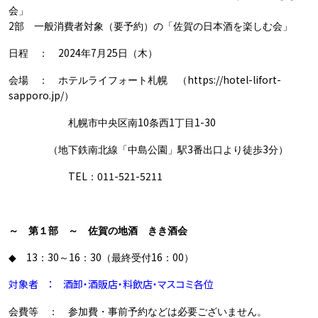
会」
2
部 一般消費者対象（要予約）の「佐賀の日本酒を楽しむ会」
2024
7
25
日程 ：
年
月
日（木）
https://hotel-lifort-
会場 ： ホテルライフォート札幌 （
sapporo.jp/
）
10
1
1-30
札幌市中央区南
条西
丁目
3
3
（地下鉄南北線「中島公園」駅
番出口より徒歩
分）
TEL
011-521-5211
：
～ 第１部 ～ 佐賀の地酒 きき酒会
13
30
16
30
16
00
◆
：
～
：
（最終受付
：
）
対象者 ： 酒卸・酒販店・料飲店・マスコミ各位
会費等 ： 参加費・事前予約などは必要ございません。