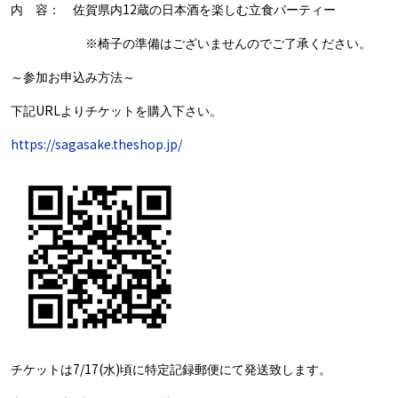
12
内 容： 佐賀県内
蔵の日本酒を楽しむ立食パーティー
※椅子の準備はございませんのでご了承ください。
～参加お申込み方法～
URL
下記
よりチケットを購入下さい。
https://sagasake.theshop.jp/
7/17(
)
チケットは
水
頃に特定記録郵便にて発送致します。