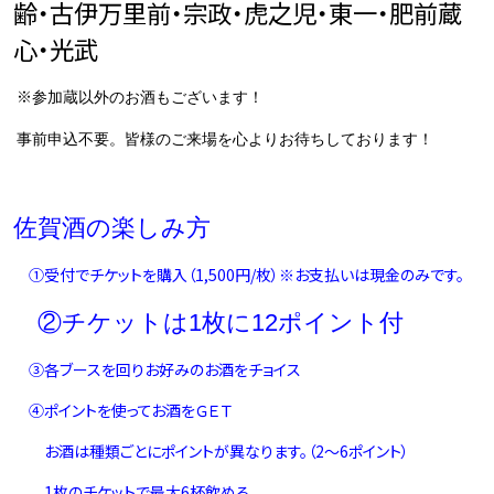
齢・古伊万里前・宗政・虎之児・東一・肥前蔵
心・光武
※
参加蔵以外のお酒もございます！
事前申込不要。
皆様のご来場を心よりお待ちしております！
佐賀酒の楽しみ方
①受付でチケットを購入（
1,500
円
/
枚）※お支払いは現金のみです。
②チケットは
1
枚に
12
ポイント付
③各ブースを回りお好みのお酒をチョイス
④ポイントを使ってお酒をＧＥＴ
お酒は種類ごとにポイントが異なります。（
2
～
6
ポイント）
1
枚のチケットで最大
6
杯飲める