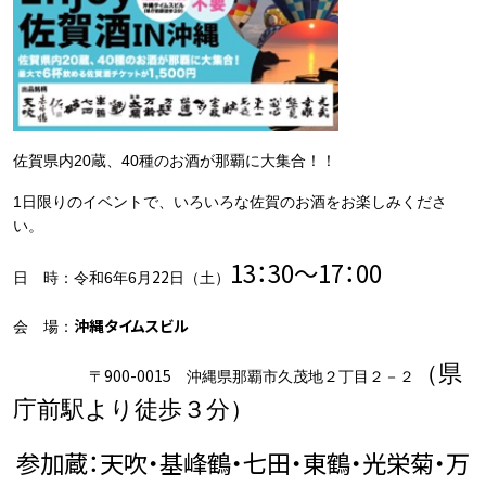
佐賀県内20蔵、40種のお酒が那覇に大集合！！
1日限りのイベントで、いろいろな佐賀のお酒をお楽しみくださ
い。
13
：3
0
～
17
：
00
22
日 時：令和6年6月
日（土）
沖縄タイムスビル
会 場：
（県
900-0015
〒
沖縄県那覇市久茂地２丁目２－２
庁前駅より徒歩３分）
参加蔵：天吹・基峰鶴・七田・東鶴・光栄菊・万