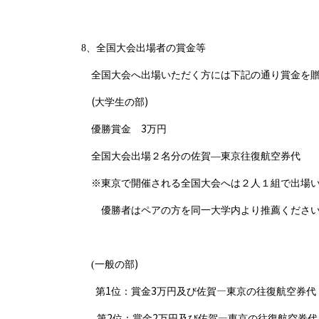
8
、全国大会出場者の賞金等
全国大会へ出場いただく方には下記の通り賞金を贈
(
)
大学生の部
3
優勝賞金
万円
全国大会出場２名分の佐賀―東京往復航空券代
※東京で開催される全国大会へは２人１組で出場い
優勝者はペアの方を同一大学内より推薦くださ
)
(
一般の部
1
3
―
第
位：賞金
万円及び佐賀
東京の往復航空券代
2
2
―
第
位：賞金
万円及び佐賀
東京の往復航空券代