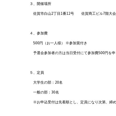
３、開催場所
2
1
12
7
佐賀市白山
丁目
番
号 佐賀商工ビル
階大会
４、参加費
500
※
円（お一人様）
参加賞付き
500
予選会参加者の方は当日受付にて参加費
円を申
５、定員
20
大学生の部：
名
30
一般の部：
名
※お申込受付は先着順とし、定員になり次第、締