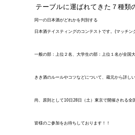
テーブルに運ばれてきた７種類
同一の日本酒がどれかを判別する
(
日本酒テイスティングのコンテストです。
マッチン
一般の部：上位２名、大学生の部：上位１名が全国
きき酒のルールやコツなどについて、蔵元から詳し
10
28
尚、原則として
日
日（土）東京で開催される全
皆様のご参加をお待ちしております！！