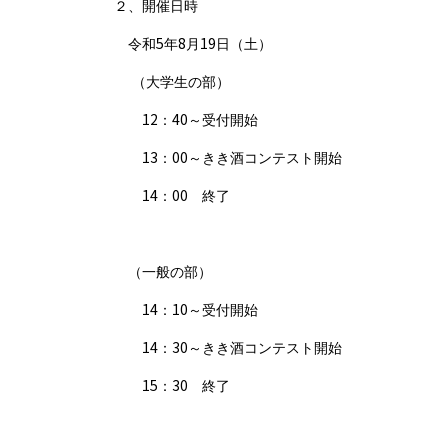
２、開催日時
5
8
19
令和
年
月
日（土）
（大学生の部）
12
40
：
～受付開始
13
00
：
～きき酒コンテスト開始
14
00
：
終了
（一般の部）
14
10
：
～受付開始
14
30
：
～きき酒コンテスト開始
15
30
：
終了