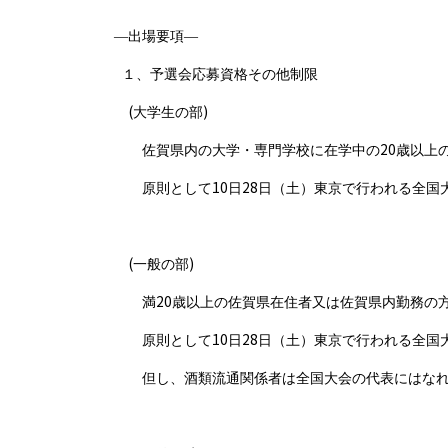
―出場要項―
１、予選会応募資格その他制限
(
)
大学生の部
20
佐賀県内の大学・専門学校に在学中の
歳以上
10
28
原則として
日
日（土）東京で行われる全国
(
)
一般の部
20
満
歳以上の佐賀県在住者又は佐賀県内勤務の
10
28
原則として
日
日（土）東京で行われる全国
但し、酒類流通関係者は全国大会の代表にはなれ