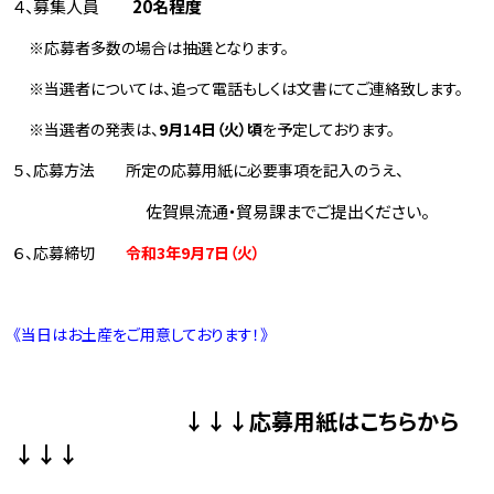
４、募集人員
20
名程度
※応募者多数の場合は抽選となります。
※当選者については、追って電話もしくは文書にてご連絡致します。
※当選者の発表は、
9
月
14
日（火）頃
を予定しております。
５、応募方法 所定の応募用紙に必要事項を記入のうえ、
佐賀県流通・貿易課までご提出ください。
６、応募締切
令和
3
年
9
月
7
日（火）
《当日はお土産をご用意しております！》
↓↓↓応募用紙はこちらから
↓↓↓