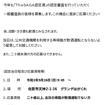
今年も「ＴｈｅＳＡＧＡ認定酒」の認定審査を行っていただく
一般審査員の皆様を募集します。
この機会に是非ご応募ください！
尚、試飲・きき酒も飲酒とみなされます。
当日は、公共交通機関を利用する等帰路が飲酒運転とならないよ
う留意してお越しください。
また、二十歳未満の方の応募はできません。
（認定会日程及び応募資格等）
１、
日 時
令和
3
年
9
月
26
日（日）
9
：
45
～
２
、場 所
佐賀市天神
2-1-36
グランデはがくれ
３、応募資格
二十歳以上、当日の帰路が飲酒運転でない方